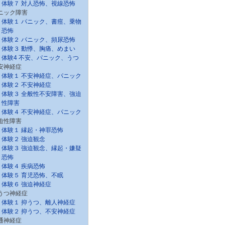
体験７ 対人恐怖、視線恐怖
ニック障害
体験１ パニック、書痙、乗物
恐怖
体験２ パニック、頻尿恐怖
体験３ 動悸、胸痛、めまい
体験4 不安、パニック、うつ
安神経症
体験１ 不安神経症、パニック
体験２ 不安神経症
体験３ 全般性不安障害、強迫
性障害
体験４ 不安神経症、パニック
迫性障害
体験１ 縁起・神罪恐怖
体験２ 強迫観念
体験３ 強迫観念、縁起・嫌疑
恐怖
体験４ 疾病恐怖
体験５ 育児恐怖、不眠
体験６ 強迫神経症
うつ神経症
体験１ 抑うつ、離人神経症
体験２ 抑うつ、不安神経症
通神経症