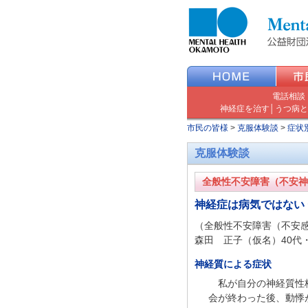
電話相談
神経症を治す
│
うつ病と
市民の皆様
>
克服体験談
>
症状
克服体験談
全般性不安障害（不安神
神経症は病気ではない
（全般性不安障害（不安
森田 正子（仮名）40代
神経質による症状
私が自分の神経質性
会が終わった後、動悸