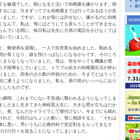
参
ても敏感でした。朝になると泣いて幼稚園を嫌がります。朝
森
するには、引きずってでも幼稚園までは行ってみるほうが良
いました。ですが、これが母には許せない。嫌がるのに幼稚
SEMI
くなんて。私は、母にはどうしても逆らうことができません
らんでいる間に、毎日私は先生に欠席の電話をかけなくては
泣いていました。
ぐ、郵便局を退職し、一人で自営業を始めました。勤める
間が長くなり、娘を預けっぱなしになるからです。そのころ
たまらなくなっていました。母は、何をやっても機嫌が悪
う大喧嘩をしていました。トラブル続きの幼稚園生活が終わ
りました。田舎の少人数の学校のためか、今までとはうって
校に通うようになりました。私も、肩の荷がいっぺんにおり
としたものです。
た瞬間、これまでにない不安感に襲われるようになってしま
ましだまし生きてきた神経質人生に、大きな壁が立ちはだか
た。夜、なんだかイライラして寝付けない。今までにも眠れ
けれど、今回のはちょっと酷い。母に相談すると、「それは
体に悪い。早いうちに心療内科で安定剤をもらってきなさ
づけの日々を送ることになってしまいました。