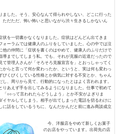
りました。そう、安心なんて得られやしない、どこに行った
。ただただ、怖い怖いと思いながら渋々生きるしかないん
症状を一切書かなくなりました。症状はどんどん出てきま
フォーラムでは健康人のふりをしていました。心の中では泣
に他の仲間に「症状を書くのはやめて、健康人のふりだけで
指導までしてしまう私。でも、それが克服の近道だったので
見て管理人さんが「そろそろ克服宣言を」とおっしゃってく
たからと言って何か変わったか、というと、実は何も変わっ
ずびくびくしている性格とか病気に対する不安とか、ちゃん
だし、周りから見て、行動的になったとはよく言われます。
とりあえず手を出してみるようになりました。仕事で初めて
、「○○って言われたらどうしよう」とか不安がよぎりま
ダイヤルしてしまう。相手が出てしまった電話を切るわけに
しに話をしているうちに、なんだかんだと前に進み商談成立
今、洋服店をやめて新しくお菓子
のお店をやっています。出荷先の店