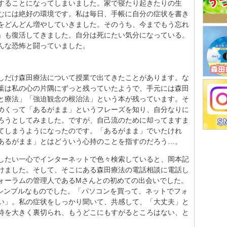
することになってしまいました。家で寝たり起きたりの生
むには絶好の環境です。私は毎日、手帳に自分の症状を書き
をどんどん増やしていきました。そのうち、今までもう忘れ
」も復活してきました。自分は死にたい気分になっている。
んな恐怖と闘っていました。
しだけ森田療法について授業で出てきたことがあります。な
葉は私の心の片隅にずっと残っていたようで、手元には森田
と療法」「強迫観念の根治法」という本が残っています。そ
めくって「あるがまま」というフレーズを知り、自分なりに
ろうとしてみました。ですが、自己流のために却ってますま
てしまうようになったのです。「あるがまま」でいたけれ
あるがまま」とはどういう心持のことを指すのだろう…。
したい一心でインターネットで色々検索していると、岡本記
けました。そして、そこにある森田療法の電話相談に電話し
ォーラムの管理人であるMさんとの初めての出会いでした。
シンプルなものでした。「パソコンを買って、ネットでフォ
い」。私の症状をしっかり聞いて、共感して、「大丈夫」と
待を大きく裏切られ、もうどこにもすがるところはない、と