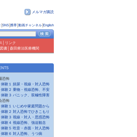
メルマガ購読
せ
│
SNS
│
携帯
│
動画チャンネル
│
English
ス
│
リンク
図書
│
森田療法医療機関
ENTS
場恐怖
体験１ 頻尿・視線・対人恐怖
体験２ 乗物・視線恐怖、不安
体験３ パニック、双極性障害
会恐怖
体験１ いじめや家庭問題から
体験２ 対人恐怖でひきこもり
体験３ 視線・対人・思惑恐怖
体験４ 視線恐怖、強迫観念
体験５ 吃音・赤面・対人恐怖
体験６ 対人恐怖、うつ病