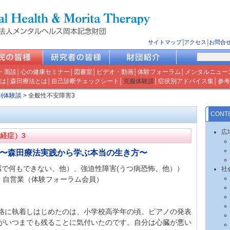
サイトマップ
│
アクセス
│
お問合
・面談
│
心の健康セミナー
│
図書室
│
ビデオ・動画
│
体験フォーラム
│
メンタルニュー
は
│
森田療法とは
│
自己診断チェックシート
│
克服体験談
│
症状別アドバイス集
│
参考
別体験談
>
全般性不安障害3
CONT
広
経症）3
 〜森田療法実践から学ぶ本当の生き方〜
感で何もできない、他）、強迫性障害(うつ病恐怖、他））
社
・自営業（体験フォーラム会員）
格に執着しはじめたのは、小学校高学年の頃。ピアノの発表
がいつまでも残ることに気付いたのです。自分は心臓が悪い