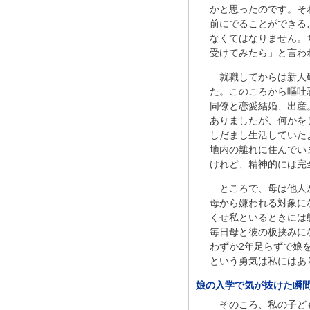
かと思ったのです。そ
前にでることができる
なくてはなりません。
受けてみたら」と言わ
就職してからは新人
た。このころから嘔吐
同僚と恋愛結婚、出産
ありましたが、何かを
しだまし生活していた
地内の離れに住んでい
けれど、精神的には完
ところで、母は他人
母から嫌われる対象に
くせ私といるときには
毎日母と彼の板挟みに
わずか2年足らずで娘
という勇気は私にはあ
娘の入学で気が抜けた瞬
そのころ、私の子ど