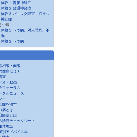
体験１ 胃腸神経症
体験２ 普通神経症
体験３ パニック障害、抑うつ
神経症
うつ病
体験１ うつ病、対人恐怖、不
眠
体験２ うつ病
話相談・面談
の健康セミナー
書室
デオ・動画
験フォーラム
ンタルニュース
ンク
経症を治す
つ病とは
田療法とは
己診断チェックシート
服体験談
状別アドバイス集