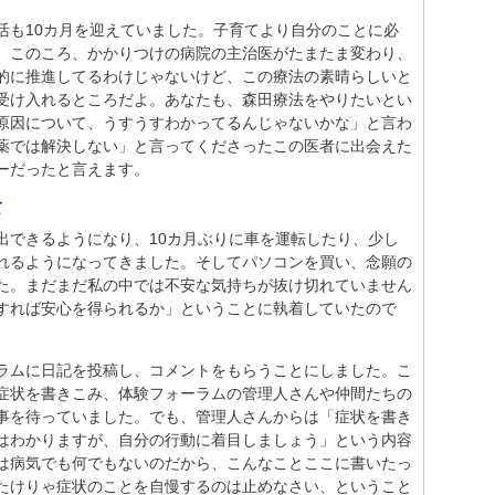
活も10カ月を迎えていました。子育てより自分のことに必
。このころ、かかりつけの病院の主治医がたまたま変わり、
的に推進してるわけじゃないけど、この療法の素晴らしいと
受け入れるところだよ。あなたも、森田療法をやりたいとい
原因について、うすうすわかってるんじゃないかな」と言わ
薬では解決しない」と言ってくださったこの医者に出会えた
ーだったと言えます。
て
出できるようになり、10カ月ぶりに車を運転したり、少し
れるようになってきました。そしてパソコンを買い、念願の
た。まだまだ私の中では不安な気持ちが抜け切れていません
すれば安心を得られるか」ということに執着していたので
ラムに日記を投稿し、コメントをもらうことにしました。こ
症状を書きこみ、体験フォーラムの管理人さんや仲間たちの
事を待っていました。でも、管理人さんからは「症状を書き
はわかりますが、自分の行動に着目しましょう」という内容
は病気でも何でもないのだから、こんなことここに書いたっ
たけりゃ症状のことを自慢するのは止めなさい、ということ