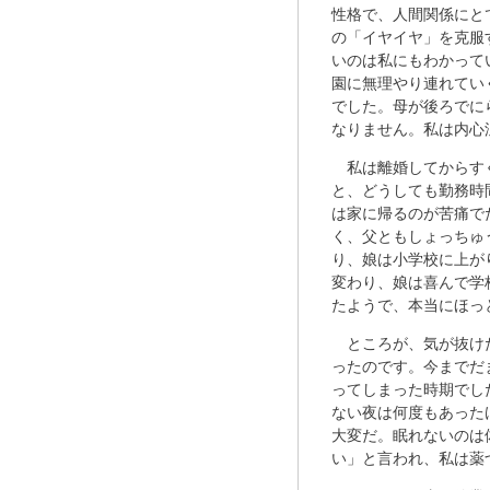
性格で、人間関係にと
の「イヤイヤ」を克服
いのは私にもわかって
園に無理やり連れてい
でした。母が後ろでに
なりません。私は内心
私は離婚してからす
と、どうしても勤務時
は家に帰るのが苦痛で
く、父ともしょっちゅ
り、娘は小学校に上が
変わり、娘は喜んで学
たようで、本当にほっ
ところが、気が抜け
ったのです。今までだ
ってしまった時期でし
ない夜は何度もあった
大変だ。眠れないのは
い」と言われ、私は薬