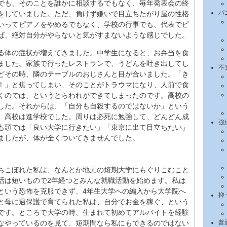
でも、そのことを誰かに相談するでもなく、毎年発表会の終
パ
をしていました。ただ、負けず嫌いで目立ちたがり屋の性格
いってピアノをやめるでもなく、学校の行事でも、代表でピ
ば、絶対自分がやらないと気がすまないような感じでした。
る体の症状が増えてきました。中学生になると、お弁当を食
ました。家族で行ったレストランで、うどんを吐き出してし
不
どその時、隣のテーブルのおじさんと目が合いました。「き
！」と焦ってしまい、そのことがトラウマになり、人前で食
くのでは、というとらわれができてしまったのです。高校の
した。それからは、「自分も自殺するのではないか」という
。高校は進学校でした。周りは必死に勉強して、どんどん成
強
も頭では「良い大学に行きたい」「東京に出て目立ちたい」
ましたが、体が全くついてきませんでした。
ちこぼれた私は、なんとか地元の短期大学にもぐりこむこと
活は短いもので2年経つとみんな就職活動を始めます。私は
という恐怖を克服できず、4年生大学への編入から大学院へ
抑
と母に過保護で育てられた私は、自分でお金を稼ぐ、という
です。ところで大学の時、生まれて初めてアルバイトを経験
なやっているのを見て、短期間なら私にもできるのではない
普