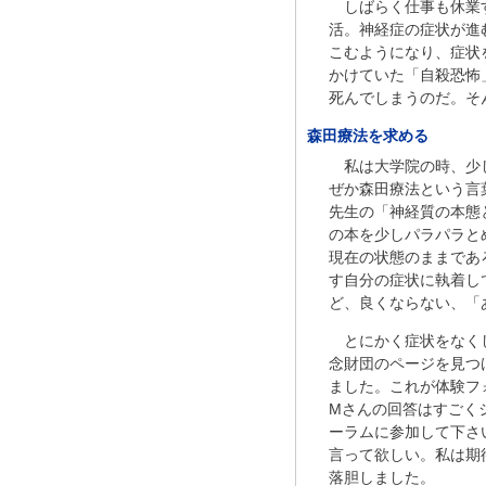
しばらく仕事も休業
活。神経症の症状が進
こむようになり、症状
かけていた「自殺恐怖
死んでしまうのだ。そ
森田療法を求める
私は大学院の時、少
ぜか森田療法という言
先生の「神経質の本態
の本を少しパラパラと
現在の状態のままであ
す自分の症状に執着し
ど、良くならない、「
とにかく症状をなく
念財団のページを見つ
ました。これが体験フ
Mさんの回答はすごく
ーラムに参加して下さ
言って欲しい。私は期
落胆しました。