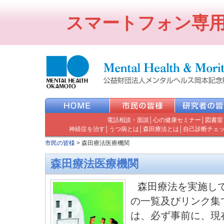
スマートフォン専
電話相談・面談
│
心の健康セミナー
│
図書室
神経症を治す
│
うつ病とは
│
森田療法とは
│
自己診断チェ
市民の皆様
>
森田療法医療機関
森田療法医療機関
森田療法を実施し
の一覧及びリンク集
は、必ず事前に、現