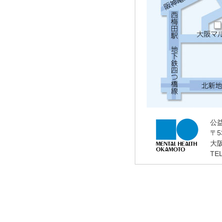
公
〒5
大
TE