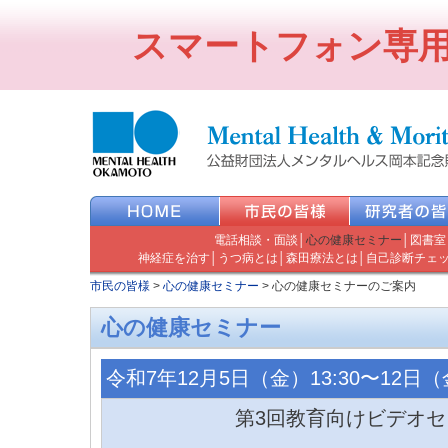
スマートフォン専
電話相談・面談
│
心の健康セミナー
│
図書室
神経症を治す
│
うつ病とは
│
森田療法とは
│
自己診断チェ
市民の皆様
>
心の健康セミナー
>
心の健康セミナーのご案内
心の健康セミナー
令和7年12月5日（金）13:30〜12日（金
第3回教育向けビデオセ