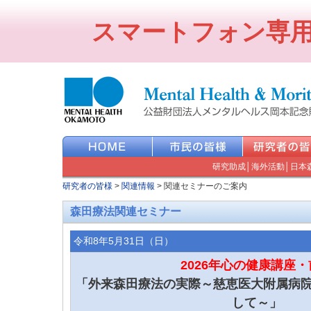
スマートフォン専
研究助成
│
海外活動
│
日本
研究者の皆様
>
関連情報
>
関連セミナーのご案内
森田療法関連セミナー
令和8年5月31日（日）
2026年心の健康講座
「外来森田療法の実際～慈恵医大附属病
して～」