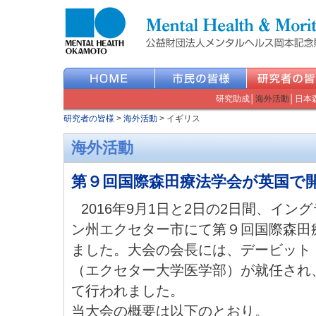
研究助成
│
海外活動
│
日本
研究者の皆様
>
海外活動
>
イギリス
海外活動
第９回国際森田療法学会が英国で
2016年9月1日と2日の2日間、イン
ン州エクセター市にて第９回国際森田
ました。大会の会長には、デービット
（エクセター大学医学部）が就任され
て行われました。
当大会の概要は以下のとおり。