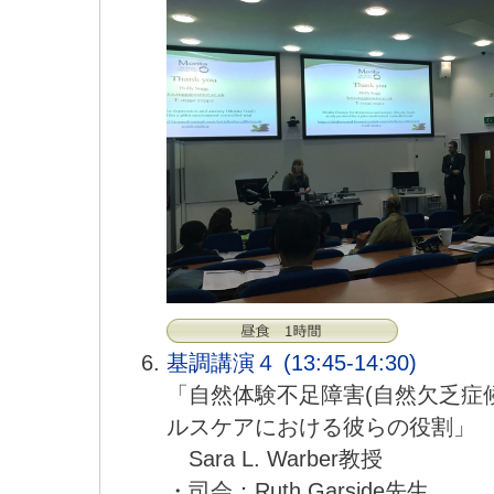
基調講演４ (13:45-14:30)
「自然体験不足障害(自然欠乏症
ルスケアにおける彼らの役割」
Sara L. Warber教授
・司会：Ruth Garside先生