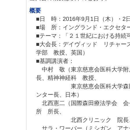
概要
■日 時：2016年9月1日（木）・2
■場 所：イングランド・エクセタ
■テーマ：「２１世紀における持続
■大会長：デイヴィッド リチャー
学部 教授、英国）
■基調講演者：
中村 敬（東京慈恵会医科大学附
長、精神神経科 教授、
東京慈恵会医科大学森田療
ンター長、日本）
北西憲二（国際森田療法学会 会
所 所長、
北西クリニック 院長、
サラ・ワーバー（ミシガン アナ