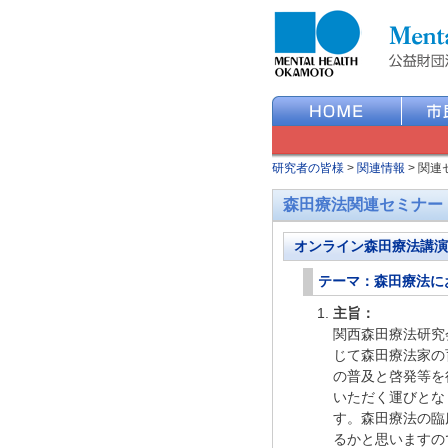
研究者の皆様
>
関連情報
>
関連
森田療法関連セミナー
オンライン森田療法講演
テーマ：森田療法に
主旨：
関西森田療法研究
じて森田療法家の
の普及と啓発等を
いただく運びとな
す。森田療法の臨
るかと思いますの