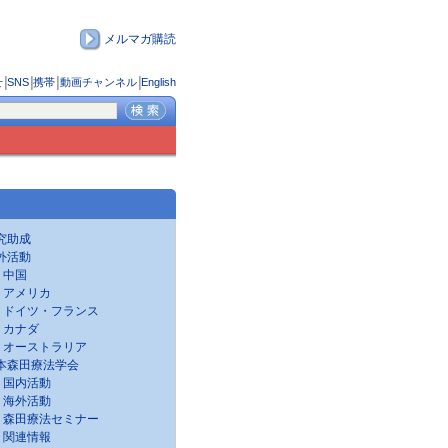
メルマガ購読
せ
│
SNS
│
携帯
│
動画チャンネル
│
English
究助成
外活動
中国
アメリカ
ドイツ・フランス
カナダ
オーストラリア
本森田療法学会
国内活動
海外活動
森田療法セミナー
関連情報