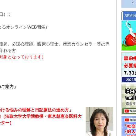
（日）：
SEMI
よるオンラインWEB開催）
護師、公認心理師、臨床心理士、産業カウンセラー等の専
守れる方
対象となっております）
のご案内」
おける悩みの理解と日記療法の進め方」
生（法政大学大学院教授・東京慈恵会医科大
ンター）