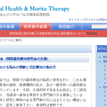
サイトマップ
│
アクセス
│
お問合
研究助成
│
海外活動
│
日本森田療法学会
│
森田療法セミナー
│
関連情報
セミナーのご案内
MENU
研
会（関西森田療法研究会の主催）
海
おける悩みの理解と日記療法の進め方
会では、関西での森田療法の臨床と研究を行い、これを通
育成や援助、医療機関の拡大、及び一般市民への森田療法
日
行っています。今回、久保田幹子先生をお招きしてご講演
り、当講演へ参加を希望する専門家の方を募集していま
床と研究に興味のある専門家の方にはまたとない機会にな
で、是非ご参加下さい。参加料は無料です。