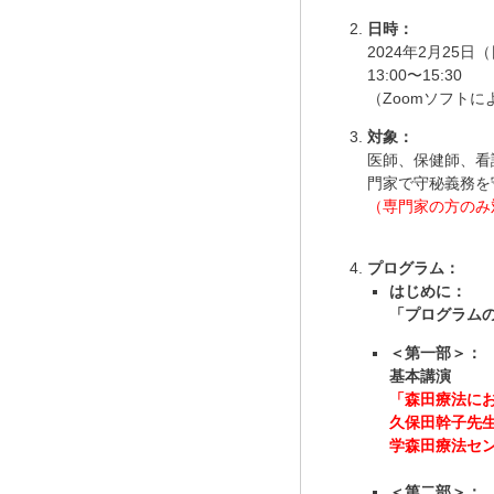
日時：
2024年2月25日
13:00〜15:30
（Zoomソフトに
対象：
医師、保健師、看
門家で守秘義務を
（専門家の方のみ
プログラム：
はじめに：
「プログラム
＜第一部＞：
基本講演
「森田療法に
久保田幹子先
学森田療法セ
＜第二部＞：