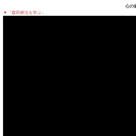
心の
▼「森田療法を学ぶ」